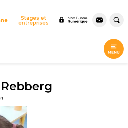
Stages et
nne
entreprises
r Rebberg
rg