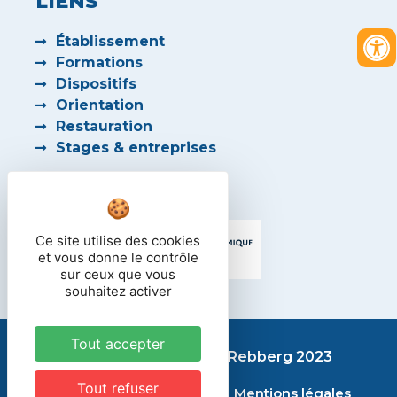
LIENS
Établissement
Formations
Dispositifs
Orientation
Restauration
Stages & entreprises
PARTENAIRES
Ce site utilise des cookies
et vous donne le contrôle
sur ceux que vous
souhaitez activer
Tout accepter
Lycée des métiers du Rebberg 2023
Tout refuser
Contact
Plan du site
Mentions légales