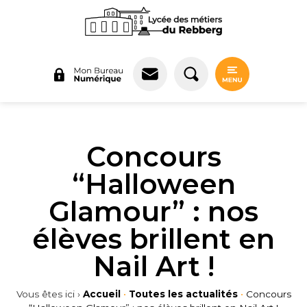
Panneau de gestion des cookies
Concours
“Halloween
Glamour” : nos
élèves brillent en
Nail Art !
Vous êtes ici ›
Accueil
•
Toutes les actualités
•
Concours