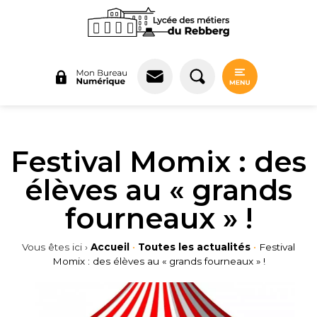
Panneau de gestion des cookies
Festival Momix : des
élèves au « grands
fourneaux » !
Vous êtes ici ›
Accueil
•
Toutes les actualités
•
Festival
Momix : des élèves au « grands fourneaux » !